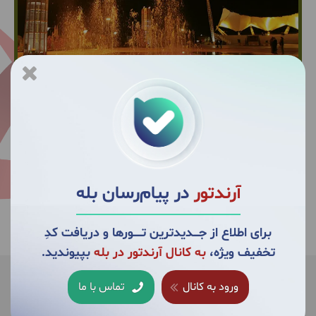
کد تور 8769
0.5 روزه از 18 خرداد 1405
آرندتور
در پیام‌رسان بله
برای اطلاع از جــــدیدترین تــــــورها و دریافت کدِ
تخفیف ویژه،
به کانال آرندتور در بله
بپیوندید.
جزئیات این تور
ورود به کانال
تماس با ما
محل حرکت