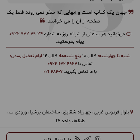
جهان یک کتاب است و آنهایی که سفر نمی روند فقط یک
صفحه از آن را می خوانند.
می‌توانید هر ساعتی از شبانه روز به شماره
0922 672 49 24
پیام بفرستید.
شنبه تا چهارشنبه:
9 الی 18
پنج شنبه‌ها:
9 الی 14
ایام تعطیل رسمی:
تماس با
0922 672 4924
با ما تماس بگیرید:
021 48407
بلوار فردوس غربی، چهارراه شقایق، ساختمان پرشیا، ورودی ب،
طبقه1، واحد 14
ما را دنبال کنید...