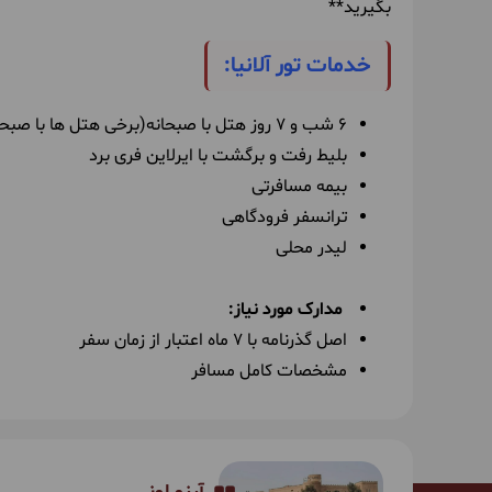
بگیرید**
خدمات تور آلانیا:
6 شب و 7 روز هتل با صبحانه(برخی هتل ها با صبحانه،ناهار،شام)
بلیط رفت و برگشت با ایرلاین فری برد
بیمه مسافرتی
ترانسفر فرودگاهی
لیدر محلی
مدارک مورد نیاز:
اصل گذرنامه با ۷ ماه اعتبار از زمان سفر
مشخصات کامل مسافر