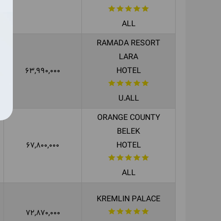
ALL
RAMADA RESORT
LARA
63,990,000
HOTEL
U.ALL
ORANGE COUNTY
BELEK
67,800,000
HOTEL
ALL
KREMLIN PALACE
72,870,000