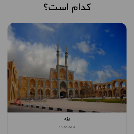
کدام است؟
یزد
1405/05/01