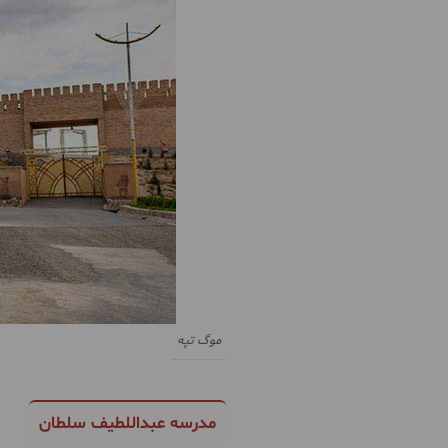
موگ تپه
مدرسه عبداللطیف سلطان