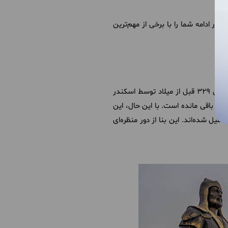
ر ادامه شما را با برخی از مهم‌ترین
موگ تپه در شمال شرقی شهر بر فراز خانه‌های کم ارتفاع اطراف قرار دارد. این تپه که زمانی قلعه‌ای زیبا داشت، در سال 329 قبل از میلاد توسط اسکندر
گلی اصلی باقی مانده است. با این حال، این
25 سالگی شهر استروشن تاجیکستان، تکمیل شده‌اند. این بنا از دور منظره‌ای