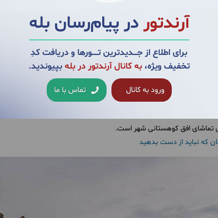
آرندتور
در پیام‌رسان بله
یخی و فرهنگی غنی خود جاذبه‌های تاریخی جذابی را در خود جای داده است. د
نیم:
برای اطلاع از جــــدیدترین تــــــورها و دریافت کدِ
تخفیف ویژه،
به کانال آرندتور در بله
بپیوندید.
ورود به کانال
تماس با ما
لادی توسط عرب‌ها مورد حمله قرار گرفت. امروزه تنها بقایای کمی از دیوارهای خشتی و 
بقایا از سال 2002 با ساخت دروازه‌ای با گنبد آبی به مناسبت جشن‌های 00
رای تماشای افق کوهستانی شهر است
.
ن که نباید از دست بدهید