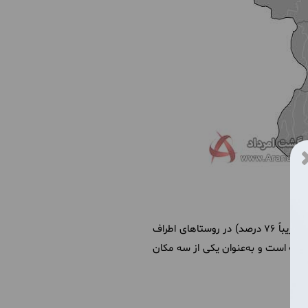
استروشن تاجیکستان با وسعت تقریبی ۱۸۳۰ کیلومتر مربع دارای جمعیتی حدود ۲۷۳,۵۰۰ نفر است که بیشتر آن‌ها (تقریباً ۷۶ درصد) در روستاهای اطراف
جارت و صنایع‌دستی در منطقه است و به‌عنوان یکی از سه مکان
.