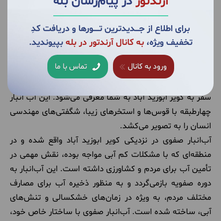
آرندتور
در پیام‌رسان بله
شهر تاریخی نوش‌آباد از جاذبه‌های گردشگری کویر ابوزید آباد
برای اطلاع از جــــدیدترین تــــــورها و دریافت کدِ
تخفیف ویژه،
به کانال آرندتور در بله
بپیوندید.
5.
آب انبار صفوی
ورود به کانال
تماس با ما
آب انبار صفوی با معماری زیبا و کاربری عجیب خود، یکی از
جاذبه‌های شگفت‌انگیز کویر ابوزید آباد است که در راهنمای
سفر به کویر ابوزید آباد به شما معرفی می‌شود. این آب انبار
چهارطبقه با قوس‌ها و استخرهای زیبا، شگفتی‌های مهندسی
انسان را به تصویر می‌کشد.
آب‌انبار صفوی در نزدیکی کویر ابوزید آباد واقع شده و در
منطقه‌ای که با مشکلات کم آبی مواجه بوده، نقش مهمی در
تأمین آب برای مردم و کشاورزی داشته است. این آب‌انبار به
دوره صفویه بازمی‌گردد و به منظور ذخیره آب برای مصارف
مختلف مردم، به ویژه در زمان‌های خشکسالی و تنش‌های
آبی، ساخته شده است. آب‌انبار صفوی با ساختار خاص خود،