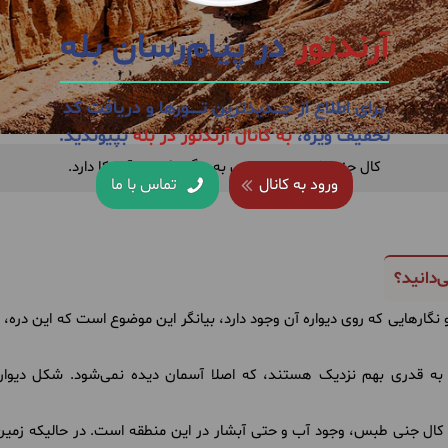
آرندتور
در پیام‌رسان بله
برای اطلاع از جــــدیدترین تــــــورها و دریافت کدِ
تخفیف ویژه،
به کانال آرندتور در بله
بپیوندید.
کال جنی شباهت بسیاری به «
گرندکانیو
» آمریکا دارد.
ورود به کانال
تماس با ما
‌دانید؟
نگارهایی که روی دیواره آن وجود دارد، بیانگر این موضوع است که این دره
ا به قدری بهم نزدیک هستند، که اصلا آسمان دیده نمی‌شود. شکل دیوار
ه کال جنی طبس، وجود آب و حتی آبشار در این منطقه است. در حالیکه زم