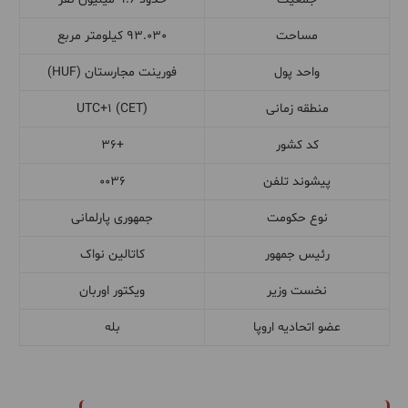
مساحت
93.030 کیلومتر مربع
واحد پول
فورینت مجارستان (HUF)
منطقه زمانی
UTC+1 (CET)
کد کشور
+36
پیشوند تلفن
0036
نوع حکومت
جمهوری پارلمانی
رئیس جمهور
کاتالین نواک
نخست وزیر
ویکتور اوربان
عضو اتحادیه اروپا
بله