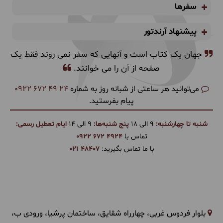
سفرها
پیشنهاد آرندتور
جهان یک کتاب است و آنهایی که سفر نمی روند فقط یک
صفحه از آن را می خوانند.
می‌توانید هر ساعتی از شبانه روز به شماره
0922 672 49 24
پیام بفرستید.
شنبه تا چهارشنبه:
9 الی 18
پنج شنبه‌ها:
9 الی 14
ایام تعطیل رسمی:
تماس با
0922 672 4924
با ما تماس بگیرید:
021 48407
بلوار فردوس غربی، چهارراه شقایق، ساختمان پرشیا، ورودی ب،