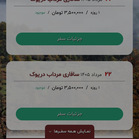
3,500,000 تومان
1 روزه
موجود
جزئیات سفر
22
سافاری مرداب دریوک
مرداد 1405
3,500,000 تومان
1 روزه
موجود
جزئیات سفر
نمــایش
هــمه سفــرها