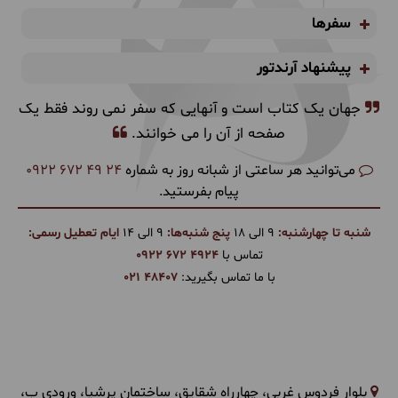
سفرها
پیشنهاد آرندتور
جهان یک کتاب است و آنهایی که سفر نمی روند فقط یک
صفحه از آن را می خوانند.
می‌توانید هر ساعتی از شبانه روز به شماره
0922 672 49 24
پیام بفرستید.
شنبه تا چهارشنبه:
9 الی 18
پنج شنبه‌ها:
9 الی 14
ایام تعطیل رسمی:
تماس با
0922 672 4924
با ما تماس بگیرید:
021 48407
بلوار فردوس غربی، چهارراه شقایق، ساختمان پرشیا، ورودی ب،