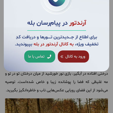
آن‌ها را برتری داد، اما رفتن به این منطقه در زمستان کار سخت و
دشواری است و معمولاً توصیه نمی‌گردد.
آرندتور
در پیام‌رسان بله
پس از گذراندن زمانی نه چندان طولانی در میان فضای مه آلود
جنگل کلاردشت و شنیدن صدای دلنشین پرندگان کم‌کم آبگیر
برای اطلاع از جــــدیدترین تــــــورها و دریافت کدِ
دیوک با فرشی گسترده از خزه در میان انبوه درختان جنگلی
تخفیف ویژه،
به کانال آرندتور در بله
بپیوندید.
محصور شده در برابر دیدگان شما و هزاران گردشگری که برای
ورود به کانال
تماس با ما
دیدنش به این منطقه آمده‌اند، نمایان می‌گردد. مرداب دیوک با
مناظزی بکر و اعجاب‌انگیزش همچون فضای وهم‌آلود جنگل، تنه‌ی
درختی افتاده در آبگیر، بازی نور خورشید از میان درختان تو در تو و
مه غلیظی که فضا را پوشانده زیبا و خاص شده‌است. توصیه
می‌شود از این فضای رویایی عکس‌هایی ناب و خاطره‌انگیز بگیرید.