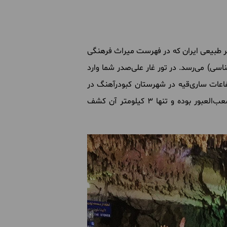
 سومین اثر طبیعی ایران که در فهرست میراث فرهنگی
دوران دوم زمین‌شناسی) می‌رسد. در تور غار علی‌صدر شما وارد
رتفاعات ساری‌قیه در شهرستان کبودرآهنگ در
استان همدان قرار دارد. طول این غار 11 کیلومتر بوده و ارتفاع آن از سطح دریا 2100 متر است، مسیر این غار صعب‌العبور بوده و تنها 3 کیلومتر آن کشف