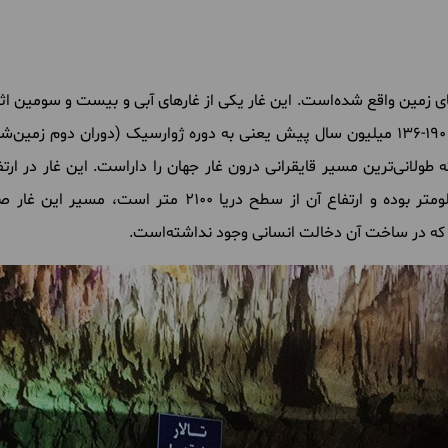
‌صدر 110 متر زیر سنگ‌های زمین واقع شده‌است. این غار یکی از غارهای آبی و بیست و
به ثبت رسیده‌است. قدمت غار علی‌صدر به 190-136 میلیون سال پیش یعنی به دوره ژوارسیک (
ه طولانی‌ترین مسیر قایقرانی درون غار جهان را داراست. این غار در ا
که در ساخت آن دخالت انسانی وجود نداشته‌است.