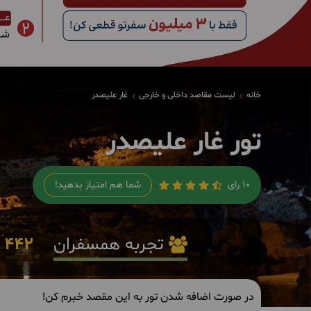
خانه
لیست مقاصد داخلی و خارجی
غار علیصدر
تور غار علیصدر
10 رای
شما هم امتیاز بدهید!
تجربه همسفران
442
ا
در صورت اضافه شدن تور به این مقصد خبرم کن!