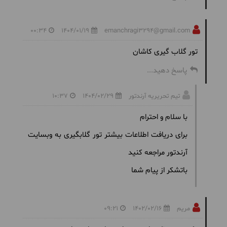
00:34
1404/01/19
emanchragi3294@gmail.com
تور گلاب گیری کاشان
پاسخ دهید...
تیم تحریریه آرندتور
1404/02/29
10:37
با سلام و احترام
برای دریافت اطلاعات بیشتر تور گلابگیری به وبسایت
آرندتور مراجعه کنید
باتشکر از پیام شما
مریم
1402/02/16
09:21