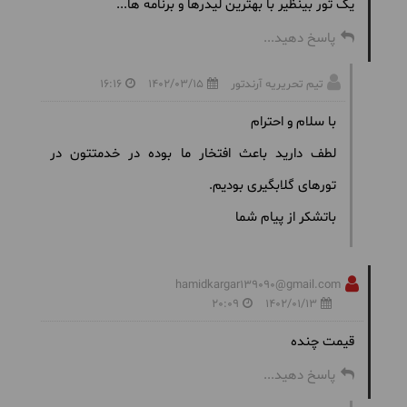
یک تور بینظیر با بهترین لیدرها و برنامه ها...
پاسخ دهید...
تیم تحریریه آرندتور
1402/03/15
16:16
با سلام و احترام
لطف دارید باعث افتخار ما بوده در خدمتتون در
تورهای گلابگیری بودیم.
باتشکر از پیام شما
hamidkargar139090@gmail.com
20:09
1402/01/13
قیمت چنده
پاسخ دهید...