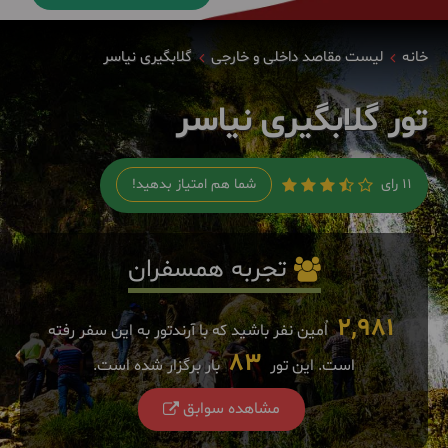
خانه
لیست مقاصد داخلی و خارجی
گلابگیری نیاسر
تور گلابگیری نیاسر
11 رای
شما هم امتیاز بدهید!
تجربه همسفران
2,981
اٌمین نفر باشید که با آرندتور به این سفر رفته
83
است. این تور
بار برگزار شده است.
مشاهده سوابق