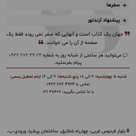
سفرها
پیشنهاد آرندتور
جهان یک کتاب است و آنهایی که سفر نمی روند فقط یک
صفحه از آن را می خوانند.
می‌توانید هر ساعتی از شبانه روز به شماره
0922 672 49 24
پیام بفرستید.
شنبه تا چهارشنبه:
9 الی 18
پنج شنبه‌ها:
9 الی 14
ایام تعطیل رسمی:
تماس با
0922 672 4924
با ما تماس بگیرید:
021 48407
بلوار فردوس غربی، چهارراه شقایق، ساختمان پرشیا، ورودی ب،