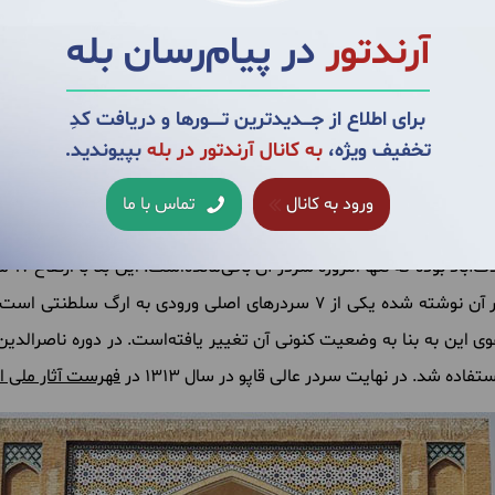
آرندتور
در پیام‌رسان بله
برای اطلاع از جــــدیدترین تــــــورها و دریافت کدِ
تخفیف ویژه،
به کانال آرندتور در بله
بپیوندید.
ورود به کانال
تماس با ما
ها امروزه سردر آن باقی‌مانده‌است. این بنا با ارتفاع 17 متر و کتیبه‌ی مشهوری که به خط ثلث
خوشنویس نامی دوره صفوی بر سردر آن نوشته شده یکی از 7 سردرهای اصلی
این به بنا به وضعیت کنونی آن تغییر یافته‌است. در دوره ناصرالدین 
اده شد. در نهایت سردر عالی قاپو در سال 1313 در
فهرست آثار ملی ای