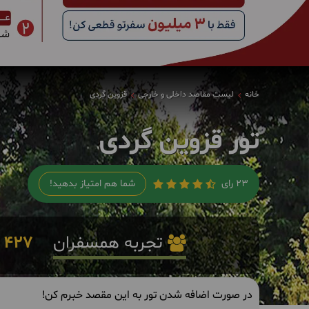
خانه
لیست مقاصد داخلی و خارجی
قزوین گردی
تور قزوین گردی
23 رای
شما هم امتیاز بدهید!
تجربه همسفران
427
در صورت اضافه شدن تور به این مقصد خبرم کن!