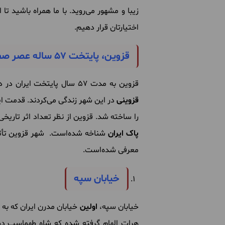
زیبا و مشهور می‌روید. با ما همراه باشید تا
اختیارتان قرار دهیم.
قزوین، پایتخت 57 ساله عصر صفویه
قزوین به مدت 57 سال پایتخت ایران در دوره صفوی بوده‌است، این شهر پایتخت بزرگ خوشنویسی ایران نیز هست و هنرمندان مشهوری همچون
قزوینی
در این شهر زندگی می‌کردند. قدمت ای
را ساخته شد. قزوین از نظر تعداد اثر تاریخ
پاک ایران
شناخه شده‌است. شهر قزوین تأثیر
معرفی شده‌است.
خیابان سپه
خیابان سپه،
اولین
خیابان مدرن ایران که به 
هرات الهام گرفته شده که شاه طهماسب در د