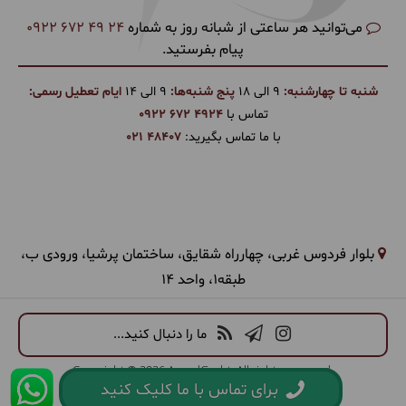
می‌توانید هر ساعتی از شبانه روز به شماره
0922 672 49 24
پیام بفرستید.
شنبه تا چهارشنبه:
9 الی 18
پنج شنبه‌ها:
9 الی 14
ایام تعطیل رسمی:
تماس با
0922 672 4924
با ما تماس بگیرید:
021 48407
بلوار فردوس غربی، چهارراه شقایق، ساختمان پرشیا، ورودی ب،
طبقه1، واحد 14
ما را دنبال کنید...
Copyright © 2026 ArandGasht. All rights reserved.
برای تماس با ما کلیک کنید
طراحی سایت گردشگری
و
CRM
:
همورا