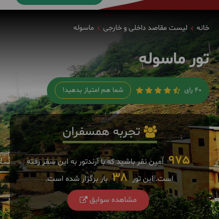
خانه
لیست مقاصد داخلی و خارجی
ماسوله
تور ماسوله
40 رای
شما هم امتیاز بدهید!
تجربه همسفران
975
اٌمین نفر باشید که با آرندتور به این سفر رفته
38
است. این تور
بار برگزار شده است.
مشاهده سوابق