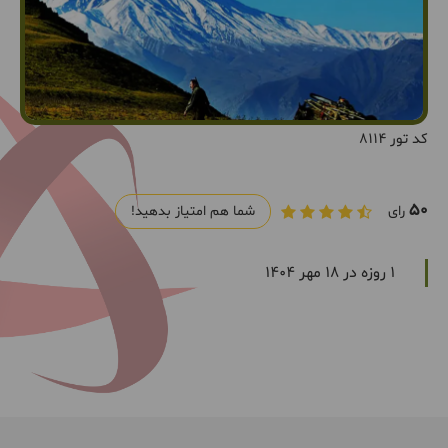
کد تور 8114
50
رای
شما هم امتیاز بدهید!
1 روزه در 18 مهر 1404