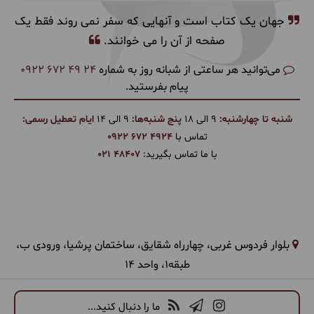
جهان یک کتاب است و آنهایی که سفر نمی روند فقط یک
صفحه از آن را می خوانند.
می‌توانید هر ساعتی از شبانه روز به شماره
0922 672 49 24
پیام بفرستید.
شنبه تا چهارشنبه:
9 الی 18
پنج شنبه‌ها:
9 الی 14
ایام تعطیل رسمی:
تماس با
0922 672 4924
با ما تماس بگیرید:
021 48407
بلوار فردوس غربی، چهارراه شقایق، ساختمان پرشیا، ورودی ب،
طبقه1، واحد 14
ما را دنبال کنید...