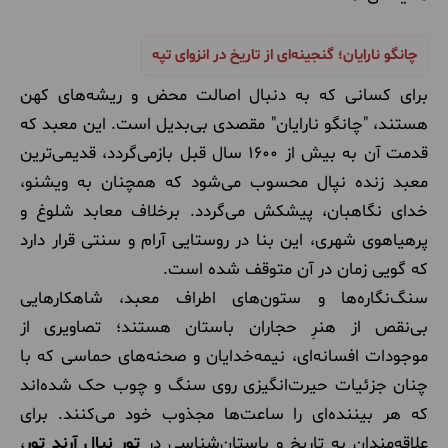
چانگو نارایان؛ گنجینه‌ای از تاریخ در انزوای تپه
برای کسانی که به دنبال اصالت محض و ریشه‌های کهن
هستند، "چانگو نارایان" مقصدی بی‌بدیل است. این معبد که
قدمت آن به بیش از ۱۶۰۰ سال قبل بازمی‌گردد، قدیمی‌ترین
معبد زنده نپال محسوب می‌شود که همچنان به ویشنو،
خدای نگاهبان، پیشکش می‌گردد. برخلاف معابد شلوغ و
پرهیاهوی شهری، این بنا در روستایی آرام و سنتی قرار دارد
که گویی زمان در آن متوقف شده است.
سنگ‌نگاره‌ها و ستون‌های اطراف معبد، شاهکارهایی
بی‌نقص از هنرِ حجاران باستان هستند؛ تصاویری از
موجودات افسانه‌ای، نیمه‌خدایان و صحنه‌های حماسی که با
چنان جزئیات حیرت‌انگیزی روی سنگ و چوب حک شده‌اند
که هر بیننده‌ای را ساعت‌ها مجذوب خود می‌کنند. برای
علاقه‌مندان به تاریخ و باستان‌شناسی در
تور نپال آرند تور
،