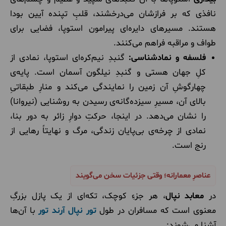
نافذی که بر فرازشان می‌درخشند، قلبِ تپنده آیین بودا
هستند. مسیرهای دایره‌ای پیرامون استوپا، فضایی برای
طواف و مراقبه فراهم می‌کنند.
فلسفه و نمادشناسی:
گنبدِ نیم‌کره‌ای استوپا، نمادی از
کلِ جهان هستی و گنبدِ نیلگون آسمان است. پایه‌ی
چهارگوشِ آن زمین را نمایندگی می‌کند و منارِ طبقاتیِ
بالای آن، مسیرِ سیزده‌گانه‌ی رسیدن به روشنایی (نیروانا)
را نشان می‌دهد. در اینجا، حرکتِ دوارِ زائر به دور بنا،
نمادی از چرخه‌ی بی‌پایان زندگی، مرگ و نهایتاً رهایی از
رنج است.
عناصرِ معمارانه؛ وقتی جزئیات سخن می‌گویند
در
معابد نپال
، هر جزءِ کوچک، تکه‌ای از یک پازل بزرگِ
معنوی است که مسافران در طول
تور نپال آرند تور
با آن‌ها
آشنا می‌شوند: