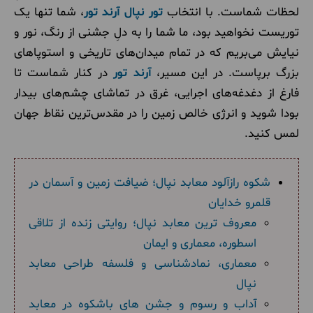
لحظات شماست. با انتخاب
تور نپال آرند تور
، شما تنها یک
توریست نخواهید بود، ما شما را به دلِ جشنی از رنگ، نور و
نیایش می‌بریم که در تمام میدان‌های تاریخی و استوپاهای
بزرگ برپاست. در این مسیر،
آرند تور
در کنار شماست تا
فارغ از دغدغه‌های اجرایی، غرق در تماشای چشم‌های بیدار
بودا شوید و انرژی خالص زمین را در مقدس‌ترین نقاط جهان
لمس کنید.
شکوه رازآلود معابد نپال؛ ضیافت زمین و آسمان در
قلمرو خدایان
معروف ترین معابد نپال؛ روایتی زنده از تلاقی
اسطوره، معماری و ایمان
معماری، نمادشناسی و فلسفه طراحی معابد
نپال
آداب و رسوم و جشن های باشکوه در معابد