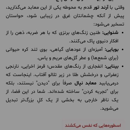
وقتی با
آرند تور
قدم به محوطه یکی از این معابد می‌گذارید،
پیش از آنکه چشمانتان غرق در زیبایی شود، حواستان
تسخیر می‌شود:
شنوایی:
طنین زنگ‌های برنزی که با هر ضربه، ذهن را از
افکار دنیوی پاک می‌کنند.
بویایی:
آمیزه‌ای از عودهای گیاهی، بوی تند کره حیوانی
(برای شمع‌ها) و عطر گل‌های مریم و یاس.
بینایی:
انفجاری از رنگ‌های مقدس؛ قرمز اخرایی، نارنجی
زعفرانی و درخشش طلا در زیر تلالو آفتاب. اینجاست که
درمی‌یابید
معابد نپال
صرفاً برای "دیدن" نیستند، بلکه
برای "تجربه کردن" ساخته شده‌اند. شما در این فضا، از
یک ناظر خارجی به بخشی از یک کلِ بزرگ‌تر تبدیل
می‌شوید.
اسطوره‌هایی که نفس می‌کشند