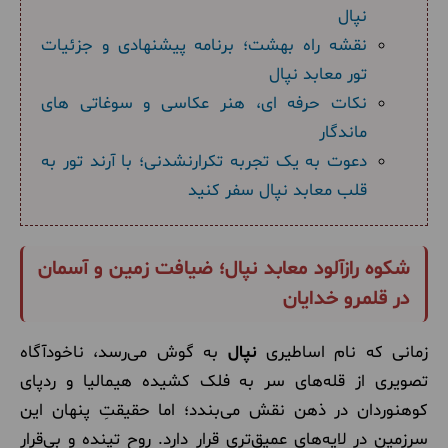
نپال
نقشه راه بهشت؛ برنامه پیشنهادی و جزئیات
تور معابد نپال
نکات حرفه ای، هنر عکاسی و سوغاتی های
ماندگار
دعوت به یک تجربه تکرارنشدنی؛ با آرند تور به
قلب معابد نپال سفر کنید
شکوه رازآلود معابد نپال؛ ضیافت زمین و آسمان
در قلمرو خدایان
زمانی که نام اساطیری
نپال
به گوش می‌رسد، ناخودآگاه
تصویری از قله‌های سر به فلک کشیده هیمالیا و ردپای
کوهنوردان در ذهن نقش می‌بندد؛ اما حقیقتِ پنهان این
سرزمین در لایه‌های عمیق‌تری قرار دارد. روح تپنده و بی‌قرار