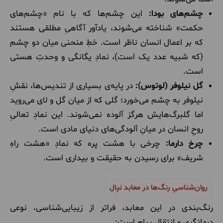
چشم‌های بودا:
این چشم‌ها که با نام «چشم‌های
حکمت» شناخته می‌شوند، یادآور آگاهیِ مطلقی هستند
که بر اعمال انسان ناظر است. خطِ منحنی میان دو چشم
(که شبیه عدد یک است)، نمادِ یگانگی و وحدتِ هستی
است.
گل نیلوفر (لوتوس):
در پایه‌ی بسیاری از تندیس‌ها، نقشِ
نیلوفر به چشم می‌خورد؛ گلی که از میان گل و لای می‌روید
اما گلبرگ‌هایش هرگز آلوده نمی‌شوند. این نمادِ تعالیِ
روحِ انسان در میانِ آلودگی‌های دنیای مادی است.
چرخ دارما:
چرخی با هشت پره که نمادِ «هشت راهِ
شریف» برای رسیدن به حقیقت و بیداری است.
روان‌شناسیِ رنگ‌ها در معابد نپال
رنگ‌بندی در این معابد، فراتر از زیبایی‌شناسی، نوعی
درمانگری و انتقال پیام است: