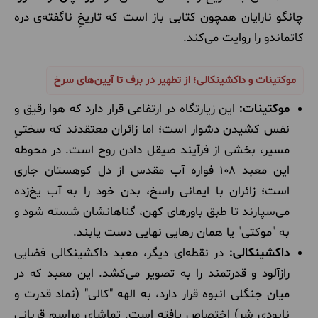
چانگو نارایان همچون کتابی باز است که تاریخِ ناگفته‌ی دره
کاتماندو را روایت می‌کند.
موکتینات و داکشینکالی؛ از تطهیر در برف تا آیین‌های سرخ
موکتینات:
این زیارتگاه در ارتفاعی قرار دارد که هوا رقیق و
نفس کشیدن دشوار است؛ اما زائران معتقدند که سختیِ
مسیر، بخشی از فرآیند صیقل دادن روح است. در محوطه
این معبد ۱۰۸ فواره آب مقدس از دل کوهستان جاری
است؛ زائران با ایمانی راسخ، بدن خود را به آب یخ‌زده
می‌سپارند تا طبق باورهای کهن، گناهانشان شسته شود و
به "موکتی" یا همان رهایی نهایی دست یابند.
داکشینکالی:
در نقطه‌ای دیگر، معبد داکشینکالی فضایی
رازآلود و قدرتمند را به تصویر می‌کشد. این معبد که در
میان جنگلی انبوه قرار دارد، به الهه "کالی" (نماد قدرت و
نابودی شر) اختصاص یافته است. تماشای مراسم قربانی