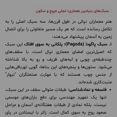
سبک‌های بنیادین معماری؛ تجلیِ عروج و سکون
هنرِ معماران نپالی در طول قرن‌ها، سه سبکِ اصلی را به
تکامل رسانده است که هر یک مسیر متفاوتی را برای اتصال
زمین به آسمان پیشنهاد می‌دهند:
۱. سبک پاگودا (Pagoda)؛ پلکانی به سوی افلاک
این سبک
که اصیل‌ترین امضای معماری نپال است، با سقف‌های
چندطبقه‌ی چوبی و لبه‌های ظریف و رو به بالا شناخته
می‌شود. ستون‌ها و پنجره‌های این بناها، گویی توربافی‌هایی
از جنس چوب هستند که با مهارتِ صنعتگران "نیوار"
منبت‌کاری شده‌اند.
فلسفه و نمادشناسی:
طبقاتِ متوالی سقف در این سبک،
تنها یک تمهیدِ مهندسی برای دفع باران‌های موسمی
نیست، بلکه نمادی از طبقاتِ هفتگانه‌ی آسمان و مراحلِ
صعود روح به سوی کمال است. زائر با ایستادن در پای