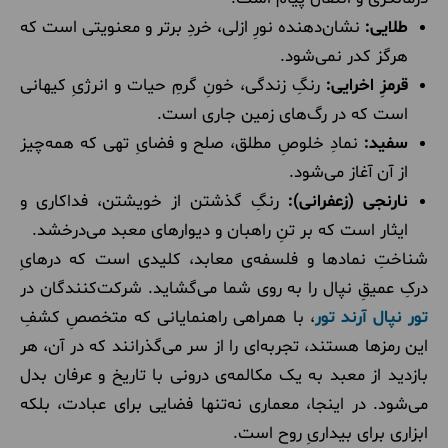
طلایی:
نشان‌دهنده نورِ ازلی، خردِ برتر و معنویتی است که
هرگز کدر نمی‌شود.
قرمزِ اخرایی:
رنگِ زندگی، خونِ گرمِ حیات و انرژیِ کیهانی
است که در رگ‌های زمین جاری است.
سفید:
نمادِ خلوصِ مطلق، صلح و فضایِ تهی که همه‌چیز
از آن آغاز می‌شود.
نارنجی (زعفرانی):
رنگِ گذشتن از خویشتن، فداکاری و
ایثار است که بر تنِ راهبان و دیوارهای معبد می‌درخشد.
شناختِ نمادها و فلسفه‌ی معابد، کلیدی است که درهایِ
درکِ عمیقِ نپال را به روی شما می‌گشاید. شرکت‌کنندگان در
تور نپال آرند تور
، با همراهی راهنمایانی که متخصصِ کشفِ
این رمزها هستند، تجربه‌ای را از سر می‌گذرانند که در آن، هر
بازدید از معبد به یک مکالمه‌ی درونی با تاریخ و عرفان بدل
می‌شود. در اینجا، معماری نه‌تنها فضایی برای عبادت، بلکه
ابزاری برای بیداریِ روح است.