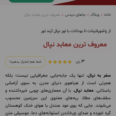
خانه
وبلاگ
جاهای دیدنی
معروف ترین معابد نپال
از پاشوپاتینات تا بودانات با تور نپال آرند تور
معروف ترین معابد نپال
3
رای
شما هم امتیاز بدهید!
سفر به نپال
، تنها یک جابه‌جایی جغرافیایی نیست؛ بلکه
هجرتی است از هیاهوی دنیای مدرن به سوی آرامشی
باستانی.
معابد نپال
، با آن معماری‌های چوبی خیره‌کننده و
سقف‌های مطلا، ریه‌های معنوی این سرزمین محسوب
می‌شوند. جایی که بوی عود صندل با هوای خنک کوهستان
گره خورده و صدای چرخاندن استوانه‌های دعا، موسیقی متنِ