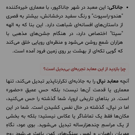
جاناکی:
این معبد در شهر جاناکپور، با معماری خیره‌کننده
"هندو-راسپوت" و رنگ سفید درخشانش، بیشتر به قصری
از داستان‌های افسانه‌ای شباهت دارد. این بنا که به الهه
"سیتا" اختصاص دارد، در هنگام جشن‌های مذهبی با
هزاران شمع روشن می‌شود و منظره‌ای رویایی خلق می‌کند
که گویی تکه‌ای از بهشت بر روی زمین فرود آمده است.
چرا بازدید از این معابد تجربه‌ای بی‌بدیل است؟
آنچه
معابد نپال
را به جاذبه‌ای تکرارناپذیر تبدیل می‌کند، تنها
معماری یا قدمت آن‌ها نیست؛ بلکه حسِ عمیقِ «حضور»
است. در بناهای تاریخی اروپا، شما گذشته را حس می‌کنید،
اما در نپال، گذشته در حال نفس کشیدن است. شما در این
مکان‌ها فقط یک تماشاگر یا عکاس نیستید؛ بلکه به بخشی
از یک مراسمِ چندهزارساله تبدیل می‌شوید. بوی عود، نگاهِ
مهربان راهبان، و لمس سنگ‌های کهن باعث می‌شود روح