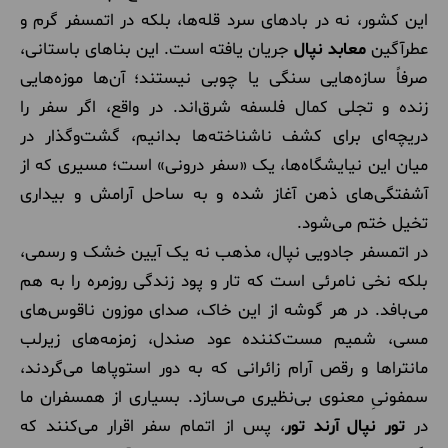
این کشور، نه در بادهای سرد قله‌ها، بلکه در اتمسفر گرم و
عطرآگین
معابد نپال
جریان یافته است. این بناهای باستانی،
صرفاً سازه‌هایی سنگی یا چوبی نیستند؛ آن‌ها موزه‌هایی
زنده و تجلی کمال فلسفه شرق‌اند. در واقع، اگر سفر را
دریچه‌ای برای کشف ناشناخته‌ها بدانیم، گشت‌وگذار در
میان این نیایشگاه‌ها، یک «سفر درونی» است؛ مسیری که از
آشفتگی‌های ذهن آغاز شده و به ساحل آرامش و بیداری
تخیل ختم می‌شود.
در اتمسفر جادویی نپال، مذهب نه یک آیین خشک و رسمی،
بلکه نخی نامرئی است که تار و پود زندگی روزمره را به هم
می‌بافد. در هر گوشه از این خاک، صدای موزون ناقوس‌های
مسی، شمیم مست‌کننده عود صندل، زمزمه‌های زیرلب
مانتراها و رقص آرام زائرانی که به دور استوپاها می‌گردند،
سمفونیِ معنوی بی‌نظیری می‌سازد. بسیاری از همسفران ما
در
تور نپال آرند تور
، پس از اتمام سفر اقرار می‌کنند که