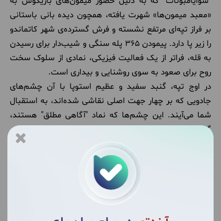
"سوایامبوناث" که به دلیل حضور میمون‌های بازیگوش به
«معبد میمون‌ها» شهرت یافته، همچون دیده بانی باستانی
بر فراز تپه‌ای مرتفع نشسته و فرش گسترده‌ی شهر کاتماندو
را زیر پا دارد. پیمودن ۳۶۵ پله سنگی و شیب‌دار برای رسیدن
به قله، فراتر از یک فعالیت فیزیکی، نمادی از سلوک سخت
روح برای صعود به سوی روشنایی و بیداری است.
در اوج تپه، گنبد سفید و عظیم استوپا با آن چشم‌های
جادویی که بر چهار جهت اصلی نقاشی شده‌اند، به استقبال
شما می‌آیند. این چشم‌ها که نماد "آگاهی مطلق" هستند،
گویی تا اعماق قلب زائر را می‌بینند. صدای بی وقفه چرخاندن
استوانه‌های دعا (Prayer Wheels) توسط پیروانی که در
جهت عقربه‌های ساعت به دور بنا می‌گردند، موسیقی متنِ
این مکان است؛ حرکتی ساده که در باور بودایی، معادلِ رها
کردن هزاران نیایش خیرخواهانه در پهنه کائنات است.
آرامش عمیقی که در غروب‌های این معبد، در میان رقص
پرچم‌های رنگی دعا و بوی تند عود صندل حس می‌شود،