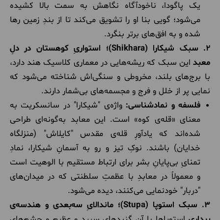
یک پاگودا، ناخودآگاه نگاهش به سمت بالا کشیده
می‌شود؛ گویی بنا او را تشویق می‌کند تا از بندِ زمین رها
شده و به افق‌های برتر بنگرد.
۲. سبک شیکارا (Shikhara)؛ استواریِ کوهستان در دلِ
معبد
این سبک که ریشه‌هایی در معماری کلاسیک هند دارد،
با برج‌های بلند، مخروطی و سنگی‌اش شناخته می‌شود که
نمایی پر از خلل و فرج و مجسمه‌های بی‌شمار دارند.
فلسفه و نمادشناسی:
واژه‌ی "شیکارا" در سانسکریت به
معنای «قله‌ی کوه» است. این معابد به‌گونه‌ای طراحی
شده‌اند که یادآورِ قله‌ی مقدس "کایلاش" (منزلگاه
خدایان) باشند. نوکِ تیز و رو به آسمانِ شیکارا، نمادِ
تمنایِ بی‌پایانِ بشر برای ارتباط مستقیم با الوهیت است
و معمولاً در معابدِ با عظمتِ سلطنتی که در میدان‌های
"دربار" خودنمایی می‌کنند، دیده می‌شود.
۳. سبک استوپا (Stupa)؛ ماندالایِ سه‌بعدی و هندسه‌ی
بیداری
استوپاها با آن گنبدهای سپید و عظیم و چشم‌های