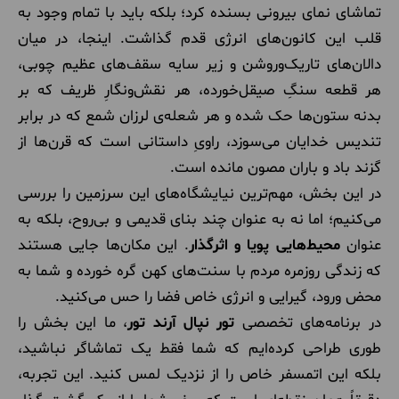
تماشای نمای بیرونی بسنده کرد؛ بلکه باید با تمام وجود به
قلب این کانون‌های انرژی قدم گذاشت. اینجا، در میان
دالان‌های تاریک‌وروشن و زیر سایه سقف‌های عظیم چوبی،
هر قطعه سنگِ صیقل‌خورده، هر نقش‌ونگارِ ظریف که بر
بدنه ستون‌ها حک شده و هر شعله‌ی لرزان شمع که در برابر
تندیس خدایان می‌سوزد، راویِ داستانی است که قرن‌ها از
گزند باد و باران مصون مانده است.
در این بخش، مهم‌ترین نیایشگاه‌های این سرزمین را بررسی
می‌کنیم؛ اما نه به عنوان چند بنای قدیمی و بی‌روح، بلکه به
عنوان
محیط‌هایی پویا و اثرگذار
. این مکان‌ها جایی هستند
که زندگی روزمره مردم با سنت‌های کهن گره خورده و شما به
محض ورود، گیرایی و انرژی خاص فضا را حس می‌کنید.
در برنامه‌های تخصصی
تور نپال آرند تور
، ما این بخش را
طوری طراحی کرده‌ایم که شما فقط یک تماشاگر نباشید،
بلکه این اتمسفر خاص را از نزدیک لمس کنید. این تجربه،