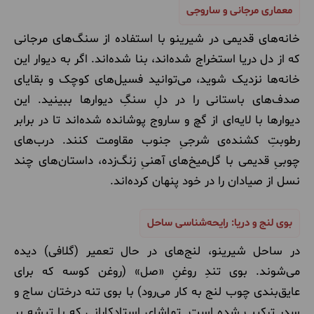
معماری مرجانی و ساروجی
خانه‌های قدیمی در شیرینو با استفاده از سنگ‌های مرجانی
که از دل دریا استخراج شده‌اند، بنا شده‌اند. اگر به دیوار این
خانه‌ها نزدیک شوید، می‌توانید فسیل‌های کوچک و بقایای
صدف‌های باستانی را در دلِ سنگِ دیوارها ببینید. این
دیوارها با لایه‌ای از گچ و ساروج پوشانده شده‌اند تا در برابر
رطوبتِ کشنده‌ی شرجیِ جنوب مقاومت کنند. درب‌های
چوبیِ قدیمی با گل‌میخ‌های آهنیِ زنگ‌زده، داستان‌های چند
نسل از صیادان را در خود پنهان کرده‌اند.
بوی لنج و دریا: رایحه‌شناسی ساحل
در ساحل شیرینو، لنج‌های در حال تعمیر (گلافی) دیده
می‌شوند. بوی تندِ روغنِ «صل» (روغن کوسه که برای
عایق‌بندی چوب لنج به کار می‌رود) با بوی تنه درختان ساج و
سدر ترکیب شده است. تماشای استادکارانی که با تیشه بر