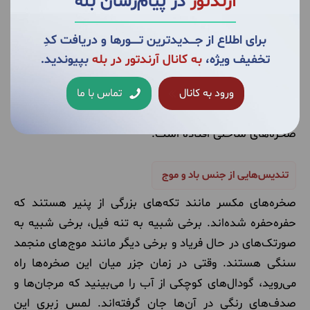
آرندتور
در پیام‌رسان بله
ساحل مکسر؛ موزه مجسمه‌های شنی و سنگی
کمی دورتر از عسلویه، به ساحلی می‌رسیم که نامش برازنده
برای اطلاع از جــــدیدترین تــــــورها و دریافت کدِ
آن است: «مکسر» به معنای شکسته شده. هنگامی که به
تخفیف ویژه،
به کانال آرندتور در بله
بپیوندید.
لبه‌ی ساحل مکسر می‌رسید، گویی از مرز واقعیت عبور کرده و
به درون یک تابلوی «سوررئال» قدم گذاشته‌اید. اینجا،
ورود به کانال
تماس با ما
طبیعت قلم‌موی خود را کنار گذاشته و با تیشه به جانِ
صخره‌های ساحلی افتاده است.
تندیس‌هایی از جنس باد و موج
صخره‌های مکسر مانند تکه‌های بزرگی از پنیر هستند که
حفره‌حفره شده‌اند. برخی شبیه به تنه فیل، برخی شبیه به
صورتک‌های در حال فریاد و برخی دیگر مانند موج‌های منجمد
سنگی هستند. وقتی در زمان جزر میان این صخره‌ها راه
می‌روید، گودال‌های کوچکی از آب را می‌بینید که مرجان‌ها و
صدف‌های رنگی در آن‌ها جان گرفته‌اند. لمسِ زبریِ این