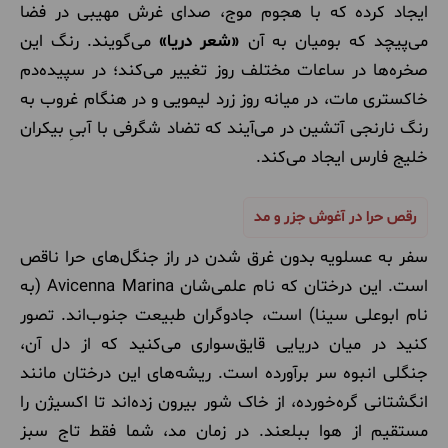
ایجاد کرده که با هجوم موج، صدای غرش مهیبی در فضا
می‌پیچد که بومیان به آن
«شعر دریا»
می‌گویند. رنگ این
صخره‌ها در ساعات مختلف روز تغییر می‌کند؛ در سپیده‌دم
خاکستری مات، در میانه روز زرد لیمویی و در هنگام غروب به
رنگ نارنجی آتشین در می‌آیند که تضاد شگرفی با آبیِ بیکران
خلیج فارس ایجاد می‌کند.
رقص حرا در آغوش جزر و مد
سفر به عسلویه بدون غرق شدن در راز جنگل‌های حرا ناقص
است. این درختان که نام علمی‌شان Avicenna Marina (به
نام ابوعلی سینا) است، جادوگران طبیعت جنوب‌اند. تصور
کنید در میان دریایی قایق‌سواری می‌کنید که از دل آن،
جنگلی انبوه سر برآورده است. ریشه‌های این درختان مانند
انگشتانی گره‌خورده، از خاک شور بیرون زده‌اند تا اکسیژن را
مستقیم از هوا ببلعند. در زمان مد، شما فقط تاج سبز