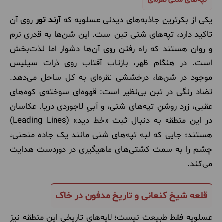
تپه‌های شنی نقره‌ای
یکی از بکرترین جاذبه‌های دیدنی عسلویه که
آرند تور
روی آن
تاکید دارد، تپه‌های شنی تبن است. این شن‌ها به قدری نرم
و روان هستند که راه رفتن روی آن‌ها دشوار اما لذت‌بخش
است. در هنگام ظهر، بازتاب آفتاب روی ذرات سیلیس
موجود در شن‌ها، درخششی نقره‌ای به کل ساحل می‌دهد.
تضاد رنگی در تبن بی‌نظیر است: قهوه‌ای سوخته‌ی کوه‌های
عقبی، زرد روشنِ تپه‌های شنی، و آبیِ لاجوردیِ دریا. عکاسان
در این منطقه به دنبال ثبت «خط دید» (Leading Lines)
هستند؛ جایی که لبه تپه‌های شنی مانند یک جاده منحنی،
چشم را به سمت کشتی‌های ماهیگیری در دوردست هدایت
می‌کند.
قلعه شیخ کنعانی و تاریخ مدفون در خاک
عسلویه فقط طبیعت نیست؛ لایه‌های تاریخی این منطقه نیز