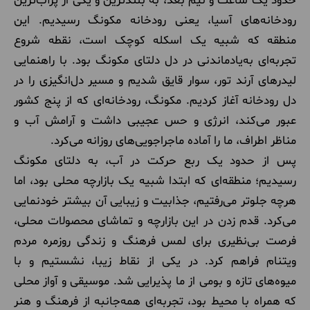
حدود یک ساعت و نیم بعد، به بلندترین و یکی از پرآب‌ترین
رودخانه‌های آسیا، یعنی رودخانه مکونگ رسیدیم. این
منطقه که شبیه یک اسکله کوچک است، نقطه شروع
تجربه‌ای به‌یادماندنی در دل دلتای مکونگ بود. با راهنمایی
لیدرهای آرند تور، سوار قایق شدیم و مسیر دل‌انگیزی را در
دل رودخانه آغاز کردیم. مکونگ، رودخانه‌ای که از پنج کشور
عبور می‌کند، انرژی و حس عجیبی داشت و آرامش آب و
مناظر اطراف، ما را آماده ماجراجویی‌های روزانه می‌کرد.
پس از حدود یک ربع حرکت در آب، به دلتای مکونگ
رسیدیم؛ منطقه‌ای که ابتدا شبیه یک بازارچه محلی بود، اما
هرچه جلوتر می‌رفتیم، جذابیت و زیبایی آن بیشتر خودنمایی
می‌کرد. قدم زدن در این بازارچه و تماشای محصولات محلی،
فرصت بی‌نظیری برای لمس فرهنگ و زندگی روزمره مردم
ویتنام فراهم کرد. در یکی از نقاط زیبا، نشستیم و با
میوه‌های تازه و بومی از ما پذیرایی شد. موسیقی و آواز محلی
که همراه با محیط بود، تجربه‌ای همه‌جانبه از فرهنگ و هنر