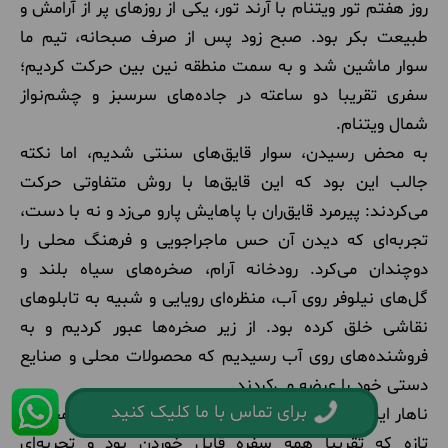
روز هفتم تور ویتنام با آرند تور، یکی از روزهای پر از آرامش و
طبیعت بکر بود. صبح زود پس از صرف صبحانه، تیم ما
سوار ماشین شد و به سمت منطقه نین بین حرکت کردیم؛
سفری تقریبا دو ساعته در جاده‌های سرسبز و چشم‌نواز
شمال ویتنام.
به محض رسیدن، سوار قایق‌های سنتی شدیم، اما نکته
جالب این بود که این قایق‌ها با روش متفاوتی حرکت
می‌کردند: پیرمرد قایق‌ران با پاهایش پارو می‌زد و نه با دست،
تجربه‌ای که دیدن آن حس ماجراجویی و فرهنگ محلی را
دوچندان می‌کرد. رودخانه آرام، صخره‌های سیاه بلند و
گل‌های نیلوفر روی آب، منظره‌ای رویایی و شبیه به تابلوهای
نقاشی خلق کرده بود. از زیر صخره‌ها عبور کردیم و به
فروشنده‌های روی آب رسیدیم که محصولات محلی و صنایع
دستی خود را عرضه می‌کردند.
برای تماس با ما کلیک کنید
ناهار این روز نیز سنتی و بسیار جذاب بود؛ غذاهایی محلی و
تازه که تقریباً همه سفره قابل خوردن بود و تجربه‌ای