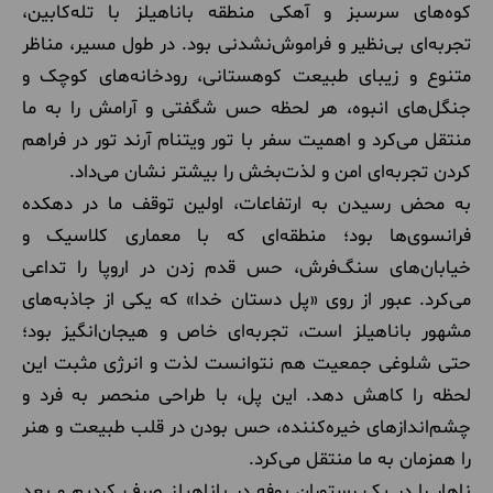
کوه‌های سرسبز و آهکی منطقه باناهیلز با تله‌کابین،
تجربه‌ای بی‌نظیر و فراموش‌نشدنی بود. در طول مسیر، مناظر
متنوع و زیبای طبیعت کوهستانی، رودخانه‌های کوچک و
جنگل‌های انبوه، هر لحظه حس شگفتی و آرامش را به ما
منتقل می‌کرد و اهمیت سفر با تور ویتنام آرند تور در فراهم
کردن تجربه‌ای امن و لذت‌بخش را بیشتر نشان می‌داد.
به محض رسیدن به ارتفاعات، اولین توقف ما در دهکده
فرانسوی‌ها بود؛ منطقه‌ای که با معماری کلاسیک و
خیابان‌های سنگ‌فرش، حس قدم زدن در اروپا را تداعی
می‌کرد. عبور از روی «پل دستان خدا» که یکی از جاذبه‌های
مشهور باناهیلز است، تجربه‌ای خاص و هیجان‌انگیز بود؛
حتی شلوغی جمعیت هم نتوانست لذت و انرژی مثبت این
لحظه را کاهش دهد. این پل، با طراحی منحصر به فرد و
چشم‌اندازهای خیره‌کننده، حس بودن در قلب طبیعت و هنر
را همزمان به ما منتقل می‌کرد.
ناهار را در یک رستوران بوفه در باناهیلز صرف کردیم و بعد