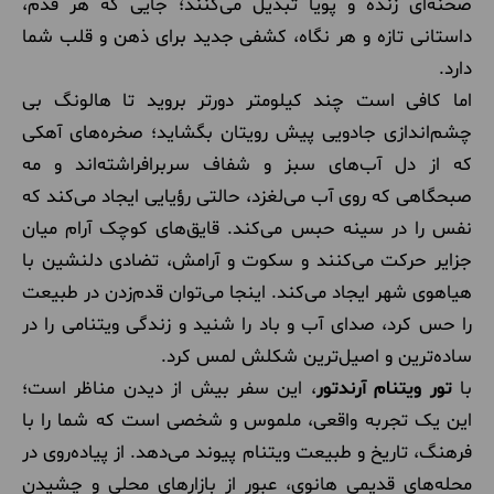
صحنه‌ای زنده و پویا تبدیل می‌کنند؛ جایی که هر قدم،
داستانی تازه و هر نگاه، کشفی جدید برای ذهن و قلب شما
دارد.
اما کافی است چند کیلومتر دورتر بروید تا هالونگ بی
چشم‌اندازی جادویی پیش رویتان بگشاید؛ صخره‌های آهکی
که از دل آب‌های سبز و شفاف سربرافراشته‌اند و مه
صبحگاهی که روی آب می‌لغزد، حالتی رؤیایی ایجاد می‌کند که
نفس را در سینه حبس می‌کند. قایق‌های کوچک آرام میان
جزایر حرکت می‌کنند و سکوت و آرامش، تضادی دلنشین با
هیاهوی شهر ایجاد می‌کند. اینجا می‌توان قدم‌زدن در طبیعت
را حس کرد، صدای آب و باد را شنید و زندگی ویتنامی را در
ساده‌ترین و اصیل‌ترین شکلش لمس کرد.
با
تور ویتنام آرندتور
، این سفر بیش از دیدن مناظر است؛
این یک تجربه واقعی، ملموس و شخصی است که شما را با
فرهنگ، تاریخ و طبیعت ویتنام پیوند می‌دهد. از پیاده‌روی در
محله‌های قدیمی هانوی، عبور از بازارهای محلی و چشیدن