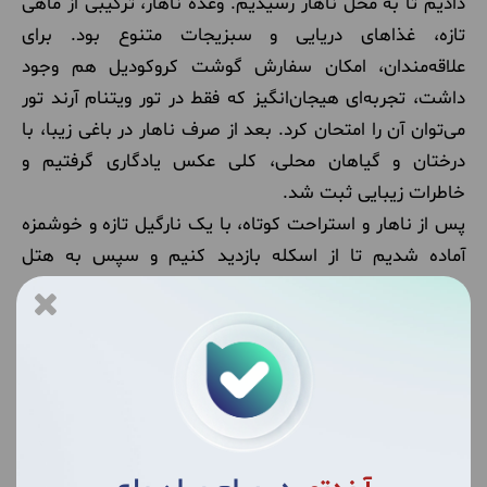
دادیم تا به محل ناهار رسیدیم. وعده ناهار، ترکیبی از ماهی
تازه، غذاهای دریایی و سبزیجات متنوع بود. برای
علاقه‌مندان، امکان سفارش گوشت کروکودیل هم وجود
داشت، تجربه‌ای هیجان‌انگیز که فقط در تور ویتنام آرند تور
می‌توان آن را امتحان کرد. بعد از صرف ناهار در باغی زیبا، با
درختان و گیاهان محلی، کلی عکس یادگاری گرفتیم و
خاطرات زیبایی ثبت شد.
پس از ناهار و استراحت کوتاه، با یک نارگیل تازه و خوشمزه
آماده شدیم تا از اسکله بازدید کنیم و سپس به هتل
بازگردیم. هرچند خستگی سفر در صورت ما پیدا بود، اما شور
و اشتیاق گروه و هدایت حرفه‌ای لیدرهای آرند تور باعث شد
برخی از همسفران باز هم راهی گشت شبانه شوند تا
زیبایی‌های شهر هوشی‌مین را در شب تجربه کنند.
روز دوم تور ویتنام آرند تور، ترکیبی از طبیعت بکر، فرهنگ
غنی، غذاهای محلی و تجربه‌های هیجان‌انگیز بود و نشان داد
که سفر با آرند تور، علاوه بر راحتی و نظم، پر از ماجراجویی و