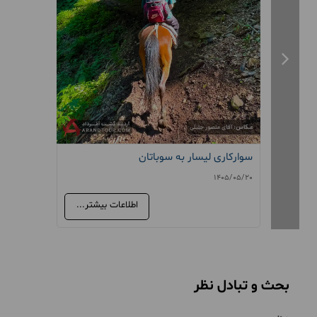
سوارکاری لیسار به سوباتان
سافاری ی
405/05/20
1405/05/20
اطلاعات بیشتر...
بحث و تبادل نظر