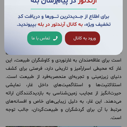
آرندتور
در پیام‌رسان بله
غار گنج‌خانه
برای اطلاع از جــــدیدترین تــــــورها و دریافت کدِ
تخفیف ویژه،
به کانال آرندتور در بله
بپیوندید.
غار گنج‌خانه، با ساختارهای زمین‌شناسی شگفت‌انگیز و
تالارهای بزرگ خود، یکی از پدیده‌های طبیعی کم‌نظیر در
ورود به کانال
تماس با ما
منطقه است. این غار که به دلیل تشکیلات سنگی
عجیب‌وغریب و زیبایی‌های زیرزمینی‌اش شهرت دارد، بهشتی
است برای علاقه‌مندان به غارنوردی و کاوشگران طبیعت، این
غار که محیطی اسرارآمیز و تاریخی دارد، فرصتی برای کشف
دنیای زیرزمینی و تجربه‌ای منحصربه‌فرد از طبیعت است.
استلاکتیت‌ها و استلاگمیت‌های داخل غار، نمایشی
حیرت‌انگیز از عجایب زمین‌شناسی به بازدیدکنندگان ارائه
می‌دهند. این غار، به دلیل زیبایی‌های خاص و افسانه‌های
مرتبط با آن برای گردشگران و طبیعت‌گردان، جالب توجه
است.