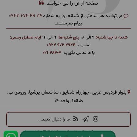
صفحه از آن را می خوانند.
می‌توانید هر ساعتی از شبانه روز به شماره
0922 672 49 24
پیام بفرستید.
شنبه تا چهارشنبه:
9 الی 18
پنج شنبه‌ها:
9 الی 14
ایام تعطیل رسمی:
تماس با
0922 672 4924
با ما تماس بگیرید:
021 48407
بلوار فردوس غربی، چهارراه شقایق، ساختمان پرشیا، ورودی ب،
طبقه1، واحد 14
ما را دنبال کنید...
Copyright © 2026 ArandGasht. All rights reserved.