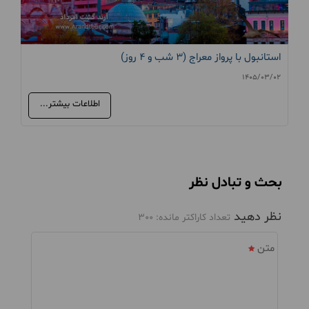
استانبول با پرواز معراج (3 شب و 4 روز)
1405/03/02
اطلاعات بیشتر...
بحث و تبادل نظر
نظر دهید
تعداد کاراکتر مانده:
300
متن