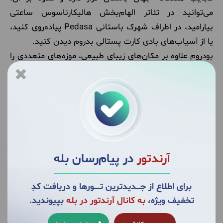
می‌توانید در تئاتر الهام‌بخش هالیکارناسوس ساعتی
بیارامید، در اطراف شهرک باستانی Pedasa پیاده‌روی کنید،
یا از آسیاب‌های بادی کارت پستالی بدروم دیدن کنید.
بودروم علاوه بر مکان‌های زیبای طبیعی، موزه‌های متعددی را
نیز در خود جای داده است که ارزش توریستی بالایی دارند.
برخی از آنها عبارتند از: موزه باستان شناسی زیر آب بدروم،
موزه دریایی، و موزه هنرهای زکی مورن. می‌توانید بعد از یک
موزه گردی حسابی عصر را در کنار سواحل بسیار زیبای این
شهر سپری کنید.سواحلی مانند ساحل Kadikalesi، ساحل
Yahsi و ساحل Karaincir.
آرندتور
در پیام‌رسان بله
آلانیا شهر بنادر دیدنی
برای اطلاع از جــــدیدترین تــــــورها و دریافت کدِ
بازدید از آلانیا در تور ترکیه قطعا یکی از موارد ضروری به شمار
تخفیف ویژه،
به کانال آرندتور در بله
بپیوندید.
می‌رود. این شهر با سواحل زیبا، شگفتی های طبیعی، بناهای