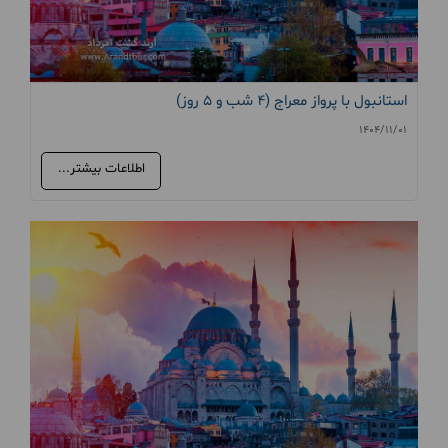
استانبول با پرواز معراج (4 شب و 5 روز)
1404/11/01
اطلاعات بیشتر...