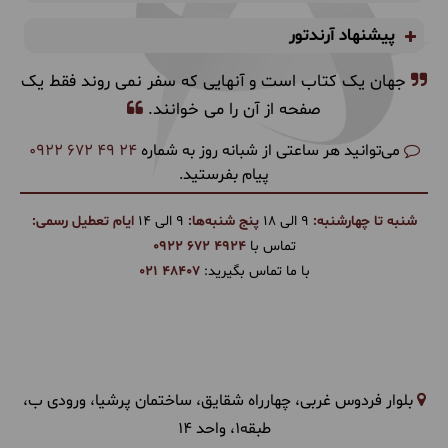
پیشنهاد آرندتور
جهان یک کتاب است و آنهایی که سفر نمی روند فقط یک
صفحه از آن را می خوانند.
می‌توانید هر ساعتی از شبانه روز به شماره
0922 672 49 24
پیام بفرستید.
شنبه تا چهارشنبه:
9 الی 18
پنج شنبه‌ها:
9 الی 14
ایام تعطیل رسمی:
تماس با
0922 672 4924
با ما تماس بگیرید:
021 48407
بلوار فردوس غربی، چهارراه شقایق، ساختمان پرشیا، ورودی ب،
طبقه1، واحد 14