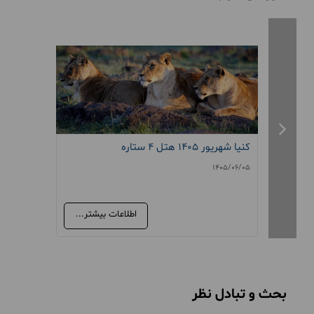
کنیا شهریور 1405 هتل 4 ستاره
کنیا شهریور
1405/06/05
1405/06/05
اطلاعات بیشتر...
بحث و تبادل نظر