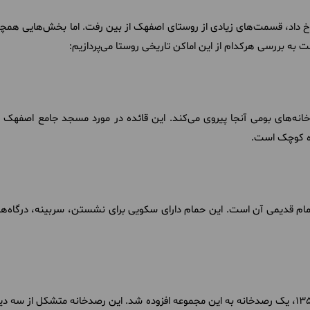
ه در سال 1357 در منطقه رخ داد، قسمت‌های زیادی از روستای اصفهک از بین رفت. اما بخش
 به بررسی هرکدام از این اماکن تاریخی روستا می‌پردازیم:
نه‌های بومی آنجا پیروی می‌کند. این قائده در مورد مسجد جامع اصفهک ن
ره کوچک است.
مام قدیمی آن است. این حمام دارای سکویی برای نشستن، سربینه، درگاه‌ه
در زمان بازسازی روستا، پس از زلزله 1357، یک رصدخانه به این مجموعه افزوده شد. این رصدخانه م