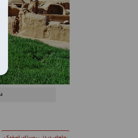
فش
جاهای دیدنی روستای اصفهک