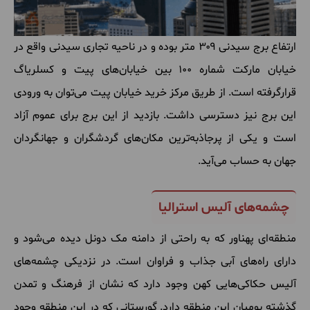
ارتفاع
برج
سیدنی ۳۰۹ متر
بوده
و
در
ناحیه
تجاری
سیدنی
واقع
در
خیابان
مارکت
شماره ۱۰۰ بین
خیابان
های
پیت
و
کسلریاگ
قرارگرفته
است
.
از
طریق
مرکز
خرید
خیابان
پیت
می
توان
به
ورودی
این
برج
نیز
دسترسی
داشت
.
بازدید
از
این
برج
برای
عموم
آزاد
است
و
یکی
از
پرجاذبه
ترین
مکان
های
گردشگران
و
جهانگردان
جهان
به
حساب
می
آید
.
چشمه‌های آلیس استرالیا
منطقه
ای
پهناور
که
به
راحتی
از
دامنه
مک
دونل
دیده
می
شود
و
دارای
راه
های
آبی
جذاب
و
فراوان
است
.
در
نزدیکی
چشمه
های
آلیس
حکاکی
هایی
کهن
وجود
دارد
که
نشان
از
فرهنگ
و
تمدن
گذشته
بومیان
این
منطقه
دارد
.
گورستانی
که
در
این
منطقه
وجود