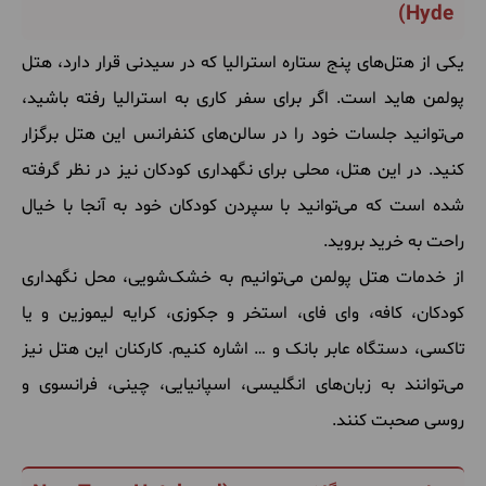
)
Hyde
یکی
از
هتل
های
پنج
ستاره
استرالیا
که
در
سیدنی
قرار
دارد، هتل
پولمن
هاید
است
.
اگر
برای
سفر
کاری
به
استرالیا
رفته
باشید،
می
توانید
جلسات
خود
را
در
سالن
های
کنفرانس
این
هتل
برگزار
کنید
.
در
این
هتل، محلی
برای
نگهداری
کودکان
نیز
در
نظر
گرفته
شده
است
که
می
توانید
با
سپردن
کودکان
خود
به
آنجا
با
خیال
راحت
به
خرید
بروید
.
از
خدمات
هتل
پولمن
می
توانیم
به
خشک
شویی، محل
نگهداری
کودکان، کافه، وای
فای، استخر
و
جکوزی، کرایه
لیموزین
و
یا
تاکسی، دستگاه
عابر
بانک
و
…
اشاره
کنیم
.
کارکنان
این
هتل
نیز
می
توانند
به
زبان
های
انگلیسی، اسپانیایی، چینی، فرانسوی
و
روسی
صحبت
کنند
.