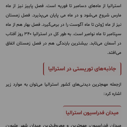
استرالیا
از
ماه
های
دسامبر
تا
فوریه
است
.
فصل
پاییز
نیز
از
ماه
مارس
شروع
می
شود
و
در
ماه
می
پایان
می
پذیرد
.
فصل
زمستان
نیز
از
ماه
ژوئن
تا
ماه
آگوست
را
در
برمی
گیرد
.
فصل
بهار
هم
از
ماه
سپتامبر
تا
ماه
نوامبر
است
.
به
طور
کل
در
استرالیا ۳۴۰ روز
آفتاب
در
آسمان
می
تابد
.
بیشترین
بارندگی
هم
در
فصل
زمستان
اتفاق
می
افتد
.
جاذبه‌های توریستی در استرالیا
ازجمله
مهم
ترین
دیدنی
های
کشور
استرالیا
می
توان
به
موارد
زیر
اشاره
کرد
:
میدان فدراسیون استرالیا
میدان
فدراسیون، مهم
ترین
و
معروف
ترین
میدان
شهر
ملبورن