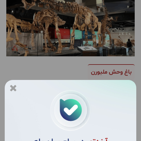
باغ وحش ملبورن
باغ
وحش
ملبورن ۲۲ هکتار
وسعت
دارد
و
قدمت
آن
به
سال ۱۸۶۲
برمی
گردد
.
در
این
باغ
وحش
بیش
از ۳۲۰ گونه
حیوانی
متنوع
نگهداری
می
شود
.
برای
نگهداری
این
حیوانات
از
مدرن
ترین
تجهیزات
استفاده
می
شود
.
بخشی
از
باغ
وحش
به
اسم
مسیر
فیل
ها، یکی
از
جذاب
ترین
بخش
های
باغ
وحش
است
.
در
این
قسمت
بازدیدکنندگان
تور
استرالیا
آرند
تور
می
توانند
فیل
های