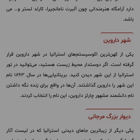
دارد
آرامگاه
هنرمندانی
چون
آلبرت
نامانجیرا، کارلد
لستر
و
...
می
باشد
.
شهر داروین
یکی
از
کهن
ترین
اکوسیستم
های
استرالیا
در
شهر
داروین
قرار
گرفته
است
.
اگر
دوستدار
محیط
زیست
هستید، می
توانید
در
تور
استرالیا
از
این
شهر
دیدن
کنید
.
بریتانیایی
ها
در
سال ۱۸۹۳ نام
این
شهر
را
داروین
گذاشتند
.
آن
ها
در
واقع
برای
زنده
نگه
داشتن
نام
دانشمند
مشهور
چارلز
داروین، این
نام
را
انتخاب
کردند
.
دیوار بزرگ مرجانی
یکی
دیگر
از
زیباترین
جاهای
دیدنی
استرالیا
که
در
لیست
آثار