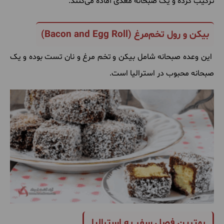
ترکیب
کرده
و
یک
صبحانه
مغذی
آماده
می
کنند
.
بیکن و رول تخم‌مرغ (
Bacon and Egg Roll
)
این
وعده
صبحانه
شامل
بیکن
و
تخم
‌
مرغ
و
نان
تست
بوده
و
یک
صبحانه
محبوب
در
استرالیا
است
.
بهترین فصل سفر به استرالیا