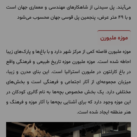
می
آیند
.
پل
سیدنی
از
شاهکارهای
مهندسی
و
معماری
جهان
است
و
با ۴۹ متر
عرض، پنجمین
پل
قوسی
جهان
محسوب
می
شود
موزه ملبورن
موزه
ملبورن
فاصله
کمی
از
مرکز
شهر
دارد
و
با
باغ
ها
و
پارک
های
زیبا
احاطه
شده
است
.
موزه
ملبورن
موزه
تاریخ
طبیعی
و
فرهنگی
واقع
در
باغ
کارلتون
در
ملبورن
استرالیا
است
.
این
بنای
مدرن
و
زیبا،
میزبان
مجموعه
ای
از
آثار
اجتماعی
و
فرهنگی
است
و
بخش
های
مختلفی
دارد
.
یک
بخش
مخصوص
بچه
ها
به
نام
گالری
کودکان
در
این
موزه
وجود
دارد
که
برای
آشنایی
بچه
ها
با
آثار
موزه
و
فرهنگ
و
هنر
منطقه
ایجاد
شده
است
.