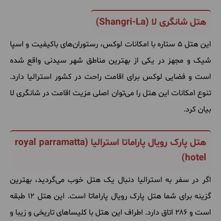
هتل شانگری لا (
Shangri-La
)
این
هتل ۵ ستاره
با
امکانات
لوکس، رستوران
های
باکیفیت
و
اسپا
شیک
و
مجهز
در
یکی
از
بهترین
مناطق
شهر
سیدنی
واقع
شده
است
و
فضایی
لوکس
برای
اقامت
راحت
در
کشور
استرالیا
دارد
.
تنوع
امکانات
این
هتل
را
می
توان
اصلی
مزیت
اقامت
در
شانگری
لا
بیان
کرد
.
هتل پارک رویال پاراماتا استرالیا (
royal parramatta
)
hotel
اگر
در
سفر
به
استرالیا
دنبال
یک
هتل
خوب
می
گردید، بهترین
گزینه
برای
شما
هتل
پارک
رویال
پاراماتا
است
.
این
هتل ۱۲ طبقه
است
و ۲۸۶ اتاق
دارد
.
اطراف
این
هتل
با
کلیساهای
تاریخی
و
زیبا
و