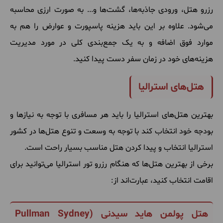
رزرو
هتل، ورودی
جاذبه
ها، گشت
ها
و
...
به
صورت
ارزی
محاسبه
می
شود
.
علاوه
بر
این
باید
هزینه
پاسپورت
و
عوارض
را
هم
به
موارد
فوق
اضافه
و
به
یک
جمع
بندی
کلی
در
مورد
مدیریت
هزینه
های
خود
در
زمان
سفر
دست
پیدا
کنید
.
هتل‌های استرالیا
بهترین
هتل
های
استرالیا
را
باید
هر
مسافری
با
توجه
به
نیازها
و
بودجه
‌
خود
انتخاب
کند
با
توجه
به
وسعت
و
تنوع
هتل
ها
در
کشور
استرالیا
انتخاب
و
پیدا
کردن
هتل
مناسب
بسیار
راحت
است
.
برخی
از
بهترین
هتل
ها
که
هنگام
رزرو
تور
استرالیا
می
توانید
برای
اقامت
انتخاب
کنید، عبارت
اند
از
:
هتل پولمن هاید سیدنی (
Pullman Sydney