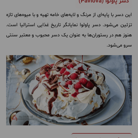
دسر پاولوا (
Pavlova
)
این
دسر
با
پایه
ای
از
مرنگ
و
لایه
های
خامه
تهیه
و
با
میوه
های
تازه
تزئین
می
شود
.
دسر
پاولوا
نمایانگر
تاریخ
غذایی
استرالیا
است
.
هنوز
هم
در
رستوران
ها
به
عنوان
یک
دسر
محبوب
و
معتبر
سنتی
سرو
می
شود
.