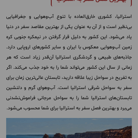
استرالیا، کشوری
خارق
العاده
با
تنوع
آب
وهوایی
و
جغرافیایی
بی
نظیر
است
و
از
آن
به
عنوان
یکی
از
بهترین
مقاصد
سفر
در
دنیا
یاد
می
شود
.
این
کشور
به
دلیل
قرار
گرفتن
در
نیمکره
جنوبی
کره
زمین
آب
وهوایی
معکوس
با
ایران
و
سایر
کشورهای
اروپایی
دارد
.
جاذبه
های
طبیعی
و
گردشگری
استرالیا
آن
قدر
زیاد
است
که
هر
زمانی
از
سال
این
کشور
می
تواند
شما
را
به
خود
جذب
می
کند
.
اگر
به
تفریح
در
سواحل
زیبا
علاقه
دارید، تابستان
عالی
ترین
زمان
برای
سفر
به
سواحل
شرقی
استرالیا
است
.
آب
وهوای
گرم
و
دلنشین
تابستان
های
استرالیا
شما
را
به
سواحل
مرجانی
فراموش
نشدنی
می
برد
و
بهترین
فصل
سفر
به
استرالیا
برای
شما
محسوب
می
شود
.