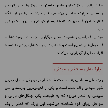
سنت
پائول، مرکز
تصاویر
متحرک
استرالیا، مرکز
هنر
یان
پاتر، پل
پرنسس
و
پارک
ساحلی
پرنسس
قرار
دارند
.
همچنین
ایستگاه
قطار
خیابان
فلیندرز
در
فاصله
بسیار
کوتاهی
از
این
میدان
قرار
دارد
.
میدان
فدراسیون
همواره
محل
برگزاری
تجمعات، رویدادها
و
فستیوال
های
هنری
است
و
همه
روزه
توریست
های
زیادی
به
همراه
افراد
محلی
از
آن
بازدید
می
کنند
.
پارک ملی سلطنتی سیدنی
پارک
ملی
سلطنتی
به
مساحت
15
هکتار
در
نزدیکی
ساحل
جنوبی
شهر
سیدنی
واقع
شده
است
و
یکی
از
قدیمی
ترین
پارک
های
ملی
سیدنی
به
شمار
می
رود
که
به
طبیعت
بکر، جنگل
های
بارانی
و
سواحل
زیبای
خود
شناخته
می
شود
.
این
پارک
که
کمتر
از
یک