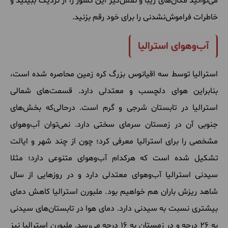
می
توانید
مکان
های
زیبا
و
نفس
گیر
این
کشور
را
از
نزدیک
ببینید
و
خاطرات
فراموش
نشدنی
را
برای
خود
رقم
بزنید
.
آب‌وهوای استرالیا
استرالیا
توسط
سه
اقیانوس
بزرگ
کره
زمین
محاصره
شده
است،
بنابراین
هوای
دلچسب
و
معتدلی
دارد
.
قسمت
های
شمالی
استرالیا
در
تابستان
شرجی
و
گرم
است
.
درحالی
که
بخش
های
جنوبی
آن
در
زمستان
سرمای
سختی
دارد
.
نمی
توان
آب
وهوای
مشخصی
را
برای
استرالیا
معرفی
کرد؛ چون
از
چند
شهر
و
ایالت
تشکیل
شده
است
که
هرکدام
آب
وهوای
متنوعی
دارد؛ مثلا
سیدنی
استرالیا
آب
وهوای
معتدلی
دارد
و
در
روزهایی
از
سال
شاهد
ریزش
باران
هم
خواهیم
بود
.
ملبورن
استرالیا
کاهش
دمای
بیشتری
نسبت
به
سیدنی
دارد
.
دمای
هوا
در
تابستان
های
سیدنی
به ۲۶ درجه
و
در
زمستان
به ۱۶ درجه
می
رسد
.
ملبورن
استرالیا
نیز