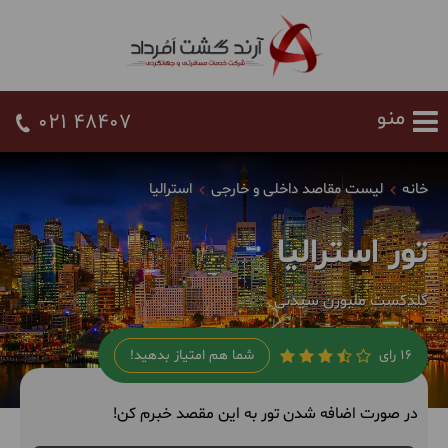
021 48407
خانه
لیست مقاصد داخلی و خارجی
استرالیا
تور استرالیا
گلدکست ملبورن سیدنی
16 رای
شما هم امتیاز بدهید!
در صورت اضافه شدن تور به این مقصد خبرم کن!