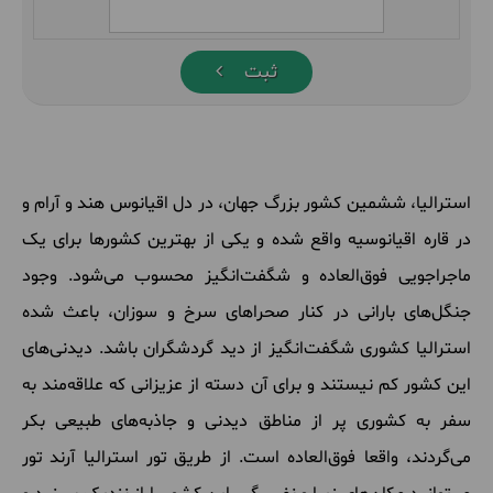
ثبت
استرالیا، ششمین
کشور
بزرگ
جهان، در
دل
اقیانوس
هند
و
آرام
و
در
قاره
اقیانوسیه
واقع
شده
و
یکی
از
بهترین
کشورها
برای
یک
ماجراجویی
فوق
العاده
و
شگفت
انگیز
محسوب
می
شود
.
وجود
جنگل
های
بارانی
در
کنار
صحراهای
سرخ
و
سوزان، باعث
شده
استرالیا
کشوری
شگفت
انگیز
از
دید
گردشگران
باشد
.
دیدنی
های
این
کشور
کم
نیستند
و
برای
آن
دسته
از
عزیزانی
که
علاقه
مند
به
سفر
به
کشوری
پر
از
مناطق
دیدنی
و
جاذبه
های
طبیعی
بکر
می
گردند، واقعا
فوق
العاده
است
.
از
طریق
تور
استرالیا
آرند
تور