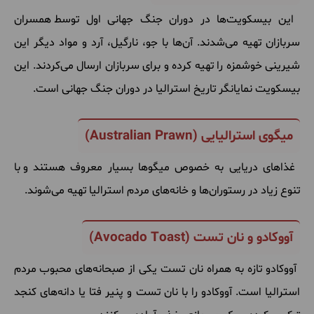
این
بیسکویت
ها
در
دوران
جنگ
جهانی
اول
توسط
همسران
سربازان
تهیه
می
شدند
.
آن
ها
با
جو، نارگیل، آرد
و
مواد
دیگر
این
شیرینی
خوشمزه
را
تهیه
کرده
و
برای
سربازان
ارسال
می
کردند
.
این
بیسکویت
نمایانگر
تاریخ
استرالیا
در
دوران
جنگ
جهانی
است
.
میگوی استرالیایی (
Australian Prawn
)
غذاهای
دریایی
به
‌
خصوص
میگوها
بسیار
معروف
هستند
و
با
تنوع
زیاد
در
رستوران
ها
و
خانه
های
مردم
استرالیا
تهیه
می
شوند
.
آووکادو و نان تست (
Avocado Toast
)
آووکادو
تازه
به
همراه
نان
تست
یکی
از
صبحانه
های
محبوب
مردم
استرالیا
است
.
آووکادو
را
با
نان
تست
و
پنیر
فتا
یا
دانه
های
کنجد