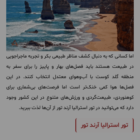
اما
کسانی
که
به
دنبال
کشف
مناظر
طبیعی
بکر
و
تجربه
ماجراجویی
در
طبیعت
هستند
باید
فصل
های
بهار
و
پاییز
را
برای
سفر
به
منطقه
‌
گلد
کوست
با
آب
وهوای
معتدل
انتخاب
کنند
.
در
این
فصل
ها
هوا
کمی
خنک
تر
است
اما
فرصت
های
بی
شماری
برای
کوهنوردی، طبیعت
گردی
و
ورزش
های
متنوع
در
این
کشور
وجود
دارد
که
می
توانید
در
تور
استرالیا
آرند
تور
از
آن
ها
لذت
ببرید
.
تور استرالیا آرند تور