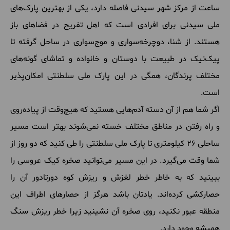
ساعت
از
مرکز
شهر
سیدنی
فاصله
دارد، یکی
از
بهترین
پارک
های
ملی
سیدنی
برای
افرادی
است
که
اهل
تفریح
در
فضاهای
باز
هستند
.
از
شنا، دوچرخه
سواری
و
موج
سواری
در
ساحل
گرفته
تا
پیک
نیک
در
طبیعت
با
دوستان
و
خانواده
و
تماشای
گونه
های
مختلف
پرندگان، همگی
در
این
پارک
ملی
سلطنتی
امکان
پذیر
است
.
اگر
شما
هم
از
آن
دسته
آدم
هایی
هستید
که
هیچ
وقت
از
پیاده
روی
و
راه
رفتن
در
مناطق
مختلف
خسته
نمی
شوند
بهتر
است
مسیر
ساحلی
26
کیلومتری
تا
پارک
ملی
سلطنتی
را
طی
کنید
که
دو
روز
از
شما
وقت
می
گیرد
.
در
این
مسیر
می
توانید
صخره
کیک
عروسی
را
ببینید
که
به
خاطر
خطر
لغزش
و
ریزش
کوه
دورتادور
آن
را
حصارکشی
کرده
اند
.
یادتان
باشد
هرگز
از
حصارهای
اطراف
این
منطقه
عبور
نکنید، روی
صخره
آن
نشینید
زیرا
خطر
ریزش
سنگ
همیشه
وجود
دارد
.