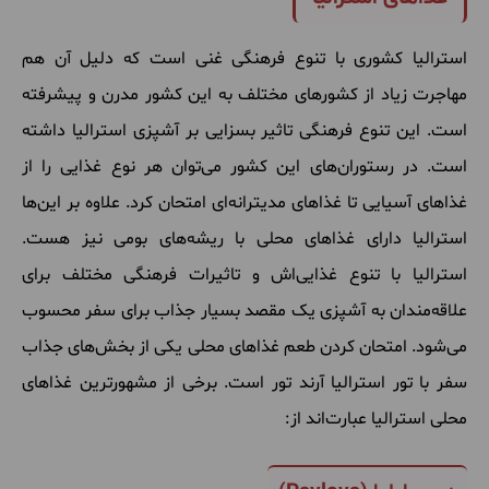
استرالیا
کشوری
با
تنوع
فرهنگی
غنی
است
که
دلیل
آن
هم
مهاجرت
زیاد
از
کشورهای
مختلف
به
این
کشور
مدرن
و
پیشرفته
است
.
این
تنوع
فرهنگی
تاثیر
بسزایی
بر
آشپزی
استرالیا
داشته
است
.
در
رستوران
های
این
کشور
می
توان
هر
نوع
غذایی
را
از
غذاهای
آسیایی
تا
غذاهای
مدیترانه
ای
امتحان
کرد
.
علاوه
بر
این
ها
استرالیا
دارای
غذاهای
محلی
با
ریشه
های
بومی
نیز
هست
.
استرالیا
با
تنوع
غذایی
اش
و
تاثیرات
فرهنگی
مختلف
برای
علاقه
مندان
به
آشپزی
یک
مقصد
بسیار
جذاب
برای
سفر
محسوب
می
شود
.
امتحان
کردن
طعم
غذاهای
محلی
یکی
از
بخش
های
جذاب
سفر
با
تور
استرالیا
آرند
تور
است
.
برخی
از
مشهورترین
غذاهای
محلی
استرالیا
عبارت
اند
از
: