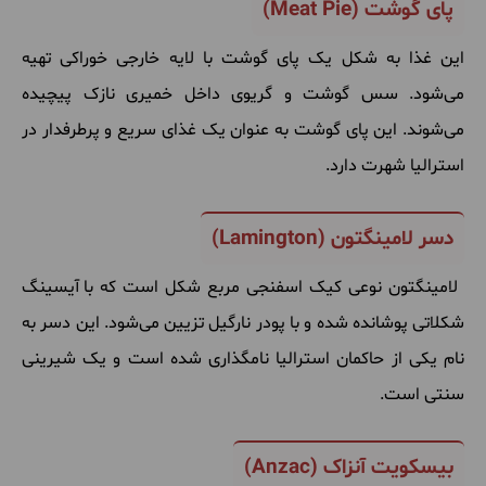
پای گوشت (
Meat Pie
)
این
غذا
به
شکل
یک
پای
گوشت
با
لایه
خارجی
خوراکی
تهیه
می
شود
.
سس
گوشت
و
گریوی
داخل
خمیری
نازک
پیچیده
می
شوند
.
این
پای
گوشت
به
عنوان
یک
غذای
سریع
و
پرطرفدار
در
استرالیا
شهرت
دارد
.
دسر لامینگتون (
Lamington
)
لامینگتون
نوعی
کیک
اسفنجی
مربع
‌
شکل
است
که
با
آیسینگ
شکلاتی
پوشانده
شده
و
با
پودر
نارگیل
تزیین
می
شود
.
این
دسر
به
نام
یکی
از
حاکمان
استرالیا
نامگذاری
شده
است
و
یک
شیرینی
سنتی
است
.
بیسکویت آنزاک (
Anzac
)