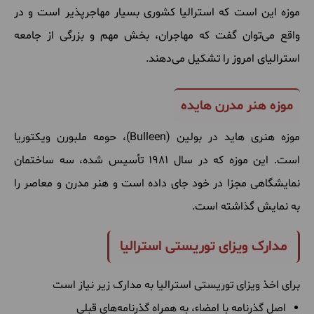
موزه
این
است
که
استرالیا
کشوری
بسیار
مهاجرپذیر
است
و
در
واقع
می
توان
گفت
که
مهاجران، بخش
مهم
و
بزرگی
از
جامعه
استرالیای
امروز
را
تشکیل
می
دهند
.
موزه هنر مدرن هایده
موزه
هنری
هاید
در
بولین
(Bulleen
)، حومه
ملبورن
ویکتوریا
است
.
این
موزه
که
در
سال
1981
تأسیس
شده، سه
ساختمان
نمایشگاهی
مجزا
در
خود
جای
داده
است
و
هنر
مدرن
و
معاصر
را
به
نمایش
گذاشته
است
.
مدارک ویزای توریستی استرالیا
برای
اخذ
ویزای
توریستی
استرالیا
به
مدارک
زیر
نیاز
است
اصل
گذرنامه
با
امضاء، به
همراه
گذرنامه
های
قبلی