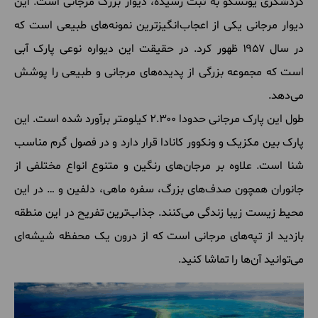
گردشگری
یونسکو
به
ثبت
رسیده، دیوار
بزرگ
مرجانی
است
.
این
دیوار
مرجانی
یکی
از
اعجاب
انگیزترین
نمونه
های
طبیعی
است
که
در
سال ۱۹۵۷ ظهور
کرد
.
در
حقیقت
این
دیواره
نوعی
پارک
آبی
است
که
مجموعه
بزرگی
از
پدیده
های
مرجانی
و
طبیعی
را
پوشش
می
دهد
.
طول
این
پارک
مرجانی
حدودا ۲.۳۰۰ کیلومتر
برآورد
شده
است
.
این
پارک
بین
مکزیک
و
ونکوور
کانادا
قرار
دارد
و
در
فصول
گرم
مناسب
شنا
است
.
علاوه
بر
مرجان
های
رنگین
و
متنوع
انواع
مختلفی
از
جانوران
همچون
صدف
های
بزرگ، سفره
ماهی، دلفین
و
…
در
این
محیط
زیست
زیبا
زندگی
می
کنند
.
جذاب
ترین
تفریح
در
این
منطقه
بازدید
از
تپه
های
مرجانی
است
که
از
درون
یک
محفظه
شیشه
ای
می
توانید
آن
ها
را
تماشا
کنید
.