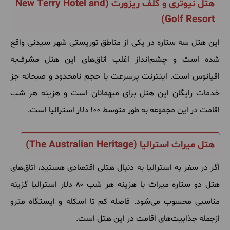
هتل نیوتری و گلف ریزورت (
New Terry Hotel and
)
Golf Resort
این
هتل
سه
ستاره
در
یکی
از
مناطق
توریستی
شهر
سیدنی
واقع
شده
است
و
چشم
انداز
اغلب
اتاق
های
این
هتل
مشرف
به
اقیانوس
است
.
اینترنت
پرسرعت
با
حجم
نامحدود
و
صبحانه
جز
خدمات
رایگان
این
هتل
برای
میهمانان
است
و
هزینه
هر
شب
اقامت
در
این
مجموعه
به
طور
متوسط ۱۰۰ دلار
استرالیا
است
.
هتل میراث استرالیا (
The Australian Heritage
)
اگر
در
سفر
به
استرالیا
به
دنبال
هتلی
اقتصادی
هستید، اتاق
های
هتل
دو
ستاره
میراث
با
هزینه
هر
شب ۸۰ دلار
استرالیا
گزینه
مناسبی
محسوب
می
شود
.
فاصله
کم
تا
اسکله
و
ایستگاه
مترو
ازجمله
جذابیت
های
اقامت
در
این
هتل
است
.