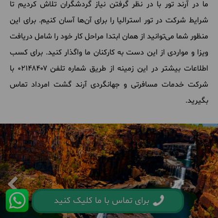
ما
در
آرند
تور
با
در
نظر
گرفتن
نیاز
گردشگران
تلاش
کردیم
تا
شرایط
شرکت
در
تور
استرالیا
را
برای
آن
ها
آسان
کنیم
.
برای
این
منظور
شما
می
توانید
از
همان
ابتدا
مراحل
کار
خود
را
شامل
دریافت
ویزا
و
مواردی
از
این
دست
به
کارکنان
ما
واگذار
کنید
.
برای
کسب
اطلاعات
بیشتر
در
این
زمینه
از
طریق
شماره
تلفن ۰۲۱۴۸۴۰۷ با
شرکت
خدمات
مسافرتی
و
جهانگردی
آرند
گشت
امرداد
تماس
بگیرید
.
برای تماس با ما کلیک کنید