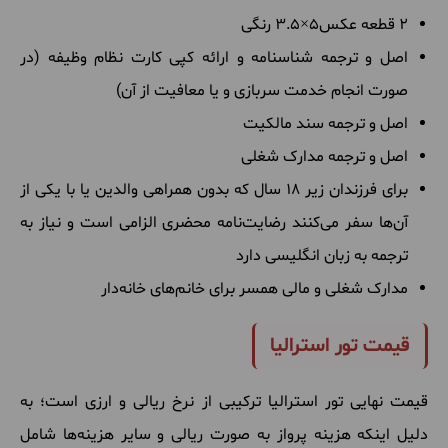
2
قطعه
عکس
5×3.5
رنگی
اصل
و
ترجمه
شناسنامه
و
ارائه
کپی
کارت
نظام
وظیفه
(
در
صورت
انجام
خدمت
سربازی
و
یا
معافیت
از
آن
)
اصل
و
ترجمه
سند
مالکیت
اصل
و
ترجمه
مدارک
شغلی
برای
فرزندان
زیر
18
سال
که
بدون
همراهی
والدین
یا
با
یکی
از
آن
ها
سفر
می
کنند
رضایت
نامه
محضری
الزامی
است
و
نیاز
به
ترجمه
به
زبان
انگلیسی
دارد
مدارک
شغلی
و
مالی
همسر
برای
خانم
های
خانه
دار
قیمت تور استرالیا
قیمت
نهایی
تور
استرالیا
ترکیبی
از
نرخ
ریالی
و
ارزی
است؛ به
دلیل
اینکه
هزینه
پرواز
به
صورت
ریالی
و
سایر
هزینه
ها
شامل