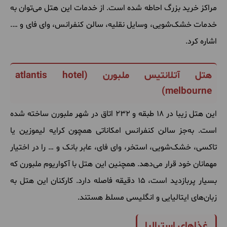
مراکز
خرید
بزرگ
احاطه
شده
است
.
از
خدمات
این
هتل
می
توان
به
خدمات
خشک
شویی، وسایل
نقلیه، سالن
کنفرانس، وای
فای
و
….
اشاره
کرد
.
هتل آتلانتیس ملبورن (
atlantis hotel
)
melbourne
این
هتل
زیبا
در ۱۸ طبقه
و ۲۳۲ اتاق
در
شهر
ملبورن
ساخته
شده
است
.
به
جز
سالن
کنفرانس
امکاناتی
همچون
کرایه
لیموزین
یا
تاکسی، خشک
شویی، استخر، وای
فای، عابر
بانک
و
…
را
در
اختیار
مهمانان
خود
قرار
می
دهد
.
همچنین
این
هتل
با
آکواریوم
ملبورن
که
بسیار
پربازدید
است، ۱۵ دقیقه
فاصله
دارد
.
کارکنان
این
هتل
به
زبان
های
ایتالیایی
و
انگلیسی
مسلط
هستند
.
غذاهای استرالیا